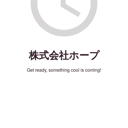
株式会社ホープ
Get ready, something cool is coming!