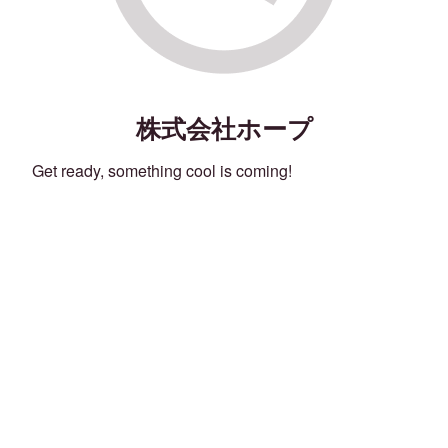
株式会社ホープ
Get ready, something cool is coming!