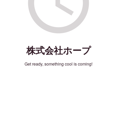
株式会社ホープ
Get ready, something cool is coming!