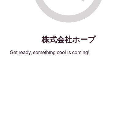
株式会社ホープ
Get ready, something cool is coming!