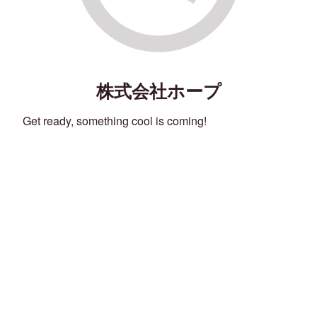
株式会社ホープ
Get ready, something cool is coming!