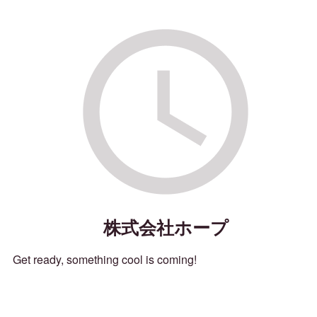
株式会社ホープ
Get ready, something cool is coming!